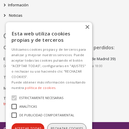
Información
Noticias
×
Esta web utiliza cookies
Contacto
propias y de terceros
Oficina de Atención al cliente y Objetos perdidos:
Utilizamos cookies propias y de terceros para
analizar y mejorar nuestros servicios. Puede
Edificio del Centro de Recepción de Visitantes (Av. de Madrid 39)
aceptar todas las cookies pulsando el botón
“ACEPTAR TODAS”, configurarlas en "AJUSTES"
De lunes a viernes de 10:45 a 14:00 y de lunes a jueves de 16:00 a 18:00
o rechazar su uso haciendo clic “RECHAZAR
COOKIES”.
Tlf:
+34 900 922 680 //
920 212 640 // 920 252 411
Puede obtener más información consultando
Mail:
info.avila@avanzagrupo.com
nuestra
política de cookies.
Trabaja con nosotros:
ESTRICTAMENTE NECESARIAS
trabajaconavanza@mobilityado.com
ANALÍTICAS
DE PUBLICIDAD COMPORTAMENTAL
© 2016 - Todos los derechos reservados
ACEPTAR TODAS
RECHAZAR COOKIES