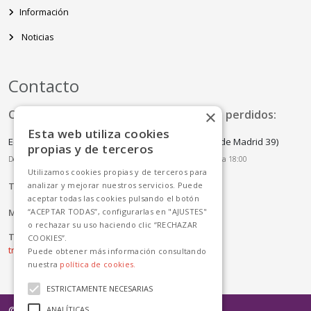
Información
Noticias
Contacto
×
Oficina de Atención al cliente y Objetos perdidos:
Esta web utiliza cookies
Edificio del Centro de Recepción de Visitantes (Av. de Madrid 39)
propias y de terceros
De lunes a viernes de 10:45 a 14:00 y de lunes a jueves de 16:00 a 18:00
Utilizamos cookies propias y de terceros para
analizar y mejorar nuestros servicios. Puede
Tlf:
+34 900 922 680 //
920 212 640 // 920 252 411
aceptar todas las cookies pulsando el botón
Mail:
info.avila@avanzagrupo.com
“ACEPTAR TODAS”, configurarlas en "AJUSTES"
o rechazar su uso haciendo clic “RECHAZAR
Trabaja con nosotros:
COOKIES”.
trabajaconavanza@mobilityado.com
Puede obtener más información consultando
nuestra
política de cookies.
ESTRICTAMENTE NECESARIAS
© 2016 - Todos los derechos reservados
ANALÍTICAS