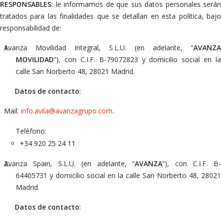
RESPONSABLES
: le informamos de que sus datos personales serán
tratados para las finalidades que se detallan en esta política, bajo
responsabilidad de:
Avanza Movilidad Integral, S.L.U. (en adelante, “
AVANZA
MOVILIDAD
”), con C.I.F. B-79072823 y domicilio social en la
calle San Norberto 48, 28021 Madrid.
Datos de contacto
:
Mail:
info.avila@avanzagrupo.com
.
Teléfono:
+34 920 25 24 11
Avanza Spain, S.L.U. (en adelante, “
AVANZA
”), con C.I.F. B-
64405731 y domicilio social en la calle San Norberto 48, 28021
Madrid.
Datos de contacto
: