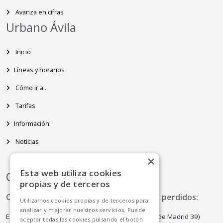
Avanza en cifras
Urbano Ávila
Inicio
Líneas y horarios
Cómo ir a...
Tarifas
Información
Noticias
×
Esta web utiliza cookies
Contacto
propias y de terceros
Oficina de Atención al cliente y Objetos perdidos:
Utilizamos cookies propias y de terceros para
analizar y mejorar nuestros servicios. Puede
Edificio del Centro de Recepción de Visitantes (Av. de Madrid 39)
aceptar todas las cookies pulsando el botón